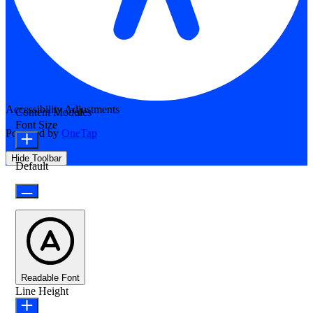
Accessibility Adjustments
Content Modules
Font Size
Powered by
OneTap
Hide Toolbar
Default
Readable Font
Line Height