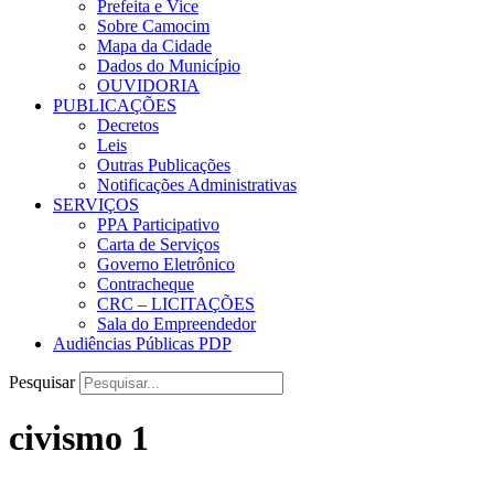
Prefeita e Vice
Sobre Camocim
Mapa da Cidade
Dados do Município
OUVIDORIA
PUBLICAÇÕES
Decretos
Leis
Outras Publicações
Notificações Administrativas
SERVIÇOS
PPA Participativo
Carta de Serviços
Governo Eletrônico
Contracheque
CRC – LICITAÇÕES
Sala do Empreendedor
Audiências Públicas PDP
Pesquisar
civismo 1