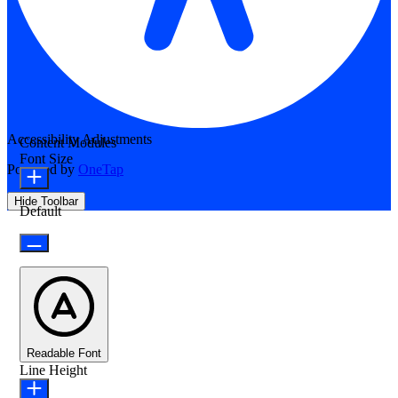
Accessibility Adjustments
Content Modules
Font Size
Powered by
OneTap
Hide Toolbar
Default
Readable Font
Line Height