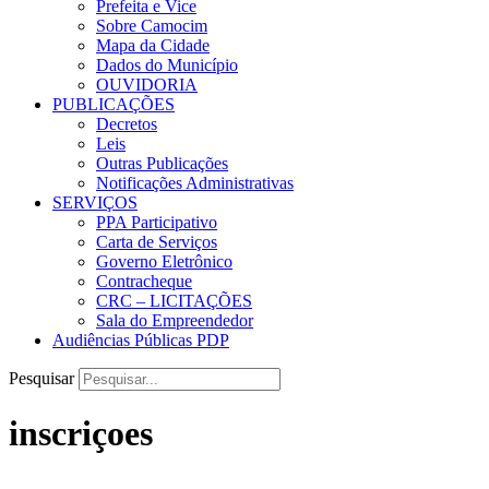
Prefeita e Vice
Sobre Camocim
Mapa da Cidade
Dados do Município
OUVIDORIA
PUBLICAÇÕES
Decretos
Leis
Outras Publicações
Notificações Administrativas
SERVIÇOS
PPA Participativo
Carta de Serviços
Governo Eletrônico
Contracheque
CRC – LICITAÇÕES
Sala do Empreendedor
Audiências Públicas PDP
Pesquisar
inscriçoes