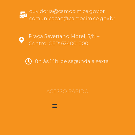
ouvidoria@camocim.ce.gov.br
comunicacao@camocim.ce.gov.br
Praça Severiano Morel, S/N –
Centro. CEP: 62400-000
8h às 14h, de segunda a sexta.
ACESSO RÁPIDO