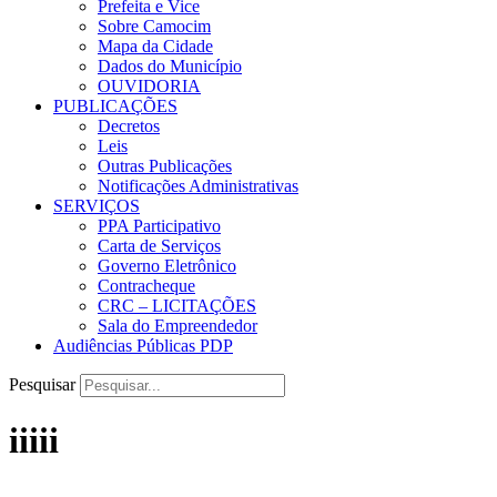
Prefeita e Vice
Sobre Camocim
Mapa da Cidade
Dados do Município
OUVIDORIA
PUBLICAÇÕES
Decretos
Leis
Outras Publicações
Notificações Administrativas
SERVIÇOS
PPA Participativo
Carta de Serviços
Governo Eletrônico
Contracheque
CRC – LICITAÇÕES
Sala do Empreendedor
Audiências Públicas PDP
Pesquisar
iiiii