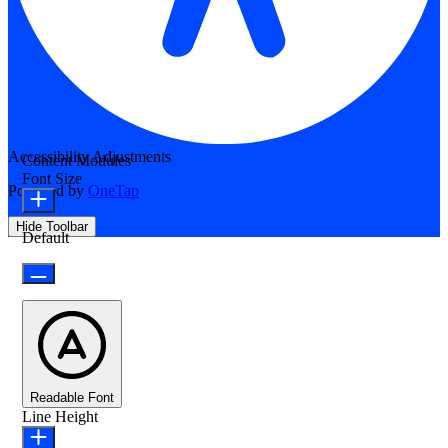
Accessibility Adjustments
Content Modules
Font Size
Powered by
OneTap
Hide Toolbar
Default
Readable Font
Line Height