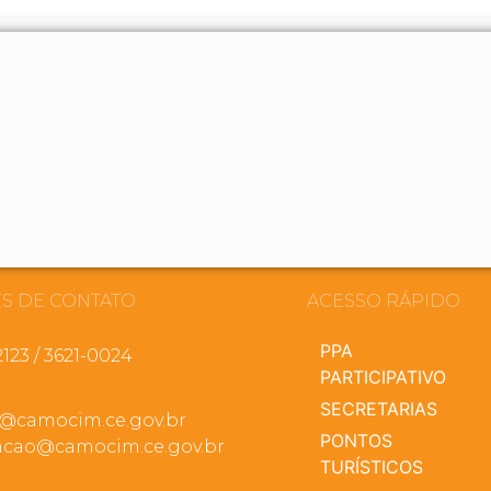
S DE CONTATO
ACESSO RÁPIDO
PPA
2123 / 3621-0024
PARTICIPATIVO
SECRETARIAS
a@camocim.ce.gov.br
PONTOS
cao@camocim.ce.gov.br
TURÍSTICOS