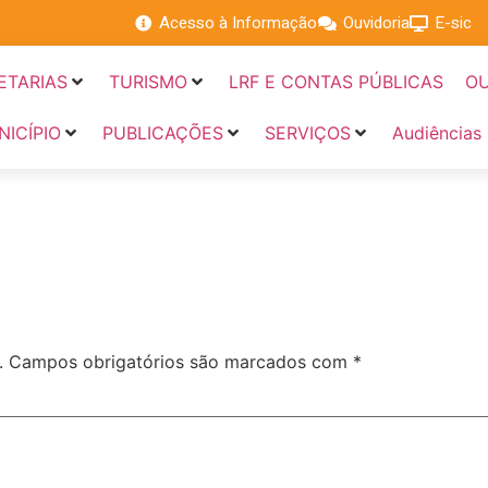
Acesso à Informação
Ouvidoria
E-sic
ETARIAS
TURISMO
LRF E CONTAS PÚBLICAS
OU
NICÍPIO
PUBLICAÇÕES
SERVIÇOS
Audiências
.
Campos obrigatórios são marcados com
*