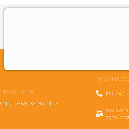
INFORMAÇÕE
INSTITUCIONAL
(88) 3621-
CNPJ: 07.660.350/0001-23
ouvidori
comunica