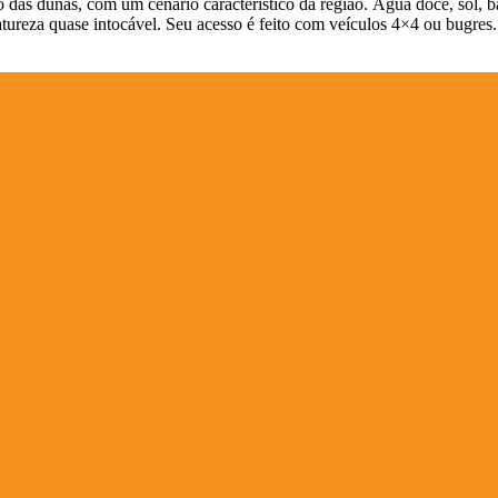
io das dunas, com um cenário característico da região. Água doce, sol, 
atureza quase intocável. Seu acesso é feito com veículos 4×4 ou bugres.