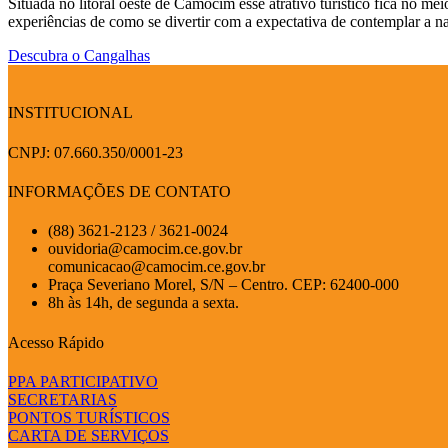
Situada no litoral oeste de Camocim esse atrativo turístico fica no me
experiências de como se divertir com a expectativa de contemplar a n
Descubra o Cangalhas
INSTITUCIONAL
CNPJ: 07.660.350/0001-23
INFORMAÇÕES DE CONTATO
(88) 3621-2123 / 3621-0024
ouvidoria@camocim.ce.gov.br
comunicacao@camocim.ce.gov.br
Praça Severiano Morel, S/N – Centro. CEP: 62400-000
8h às 14h, de segunda a sexta.
Acesso Rápido
PPA PARTICIPATIVO
SECRETARIAS
PONTOS TURÍSTICOS
CARTA DE SERVIÇOS