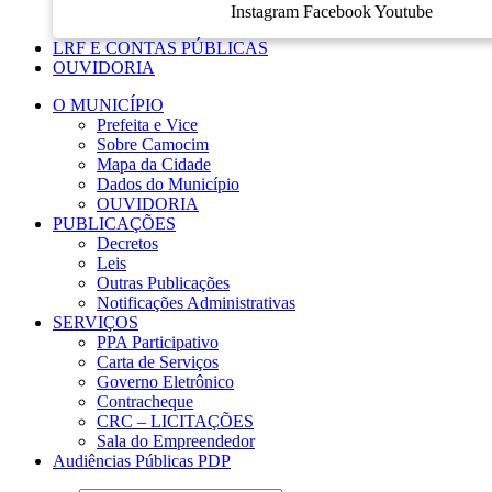
Instagram
Facebook
Youtube
LRF E CONTAS PÚBLICAS
OUVIDORIA
O MUNICÍPIO
Prefeita e Vice
Sobre Camocim
Mapa da Cidade
Dados do Município
OUVIDORIA
PUBLICAÇÕES
Decretos
Leis
Outras Publicações
Notificações Administrativas
SERVIÇOS
PPA Participativo
Carta de Serviços
Governo Eletrônico
Contracheque
CRC – LICITAÇÕES
Sala do Empreendedor
Audiências Públicas PDP