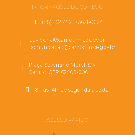
INFORMAÇÕES DE CONTATO
(88) 3621-2123 / 3621-0024
ouvidoria@camocim.ce.gov.br
comunicacao@camocim.ce.gov.br
Praça Severiano Morel, S/N –
Centro. CEP: 62400-000
8h às 14h, de segunda a sexta.
ACESSO RÁPIDO