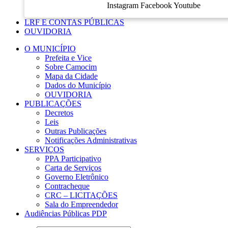
Instagram
Facebook
Youtube
LRF E CONTAS PÚBLICAS
OUVIDORIA
O MUNICÍPIO
Prefeita e Vice
Sobre Camocim
Mapa da Cidade
Dados do Município
OUVIDORIA
PUBLICAÇÕES
Decretos
Leis
Outras Publicações
Notificações Administrativas
SERVIÇOS
PPA Participativo
Carta de Serviços
Governo Eletrônico
Contracheque
CRC – LICITAÇÕES
Sala do Empreendedor
Audiências Públicas PDP