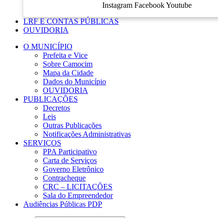
Instagram
Facebook
Youtube
LRF E CONTAS PÚBLICAS
OUVIDORIA
O MUNICÍPIO
Prefeita e Vice
Sobre Camocim
Mapa da Cidade
Dados do Município
OUVIDORIA
PUBLICAÇÕES
Decretos
Leis
Outras Publicações
Notificações Administrativas
SERVIÇOS
PPA Participativo
Carta de Serviços
Governo Eletrônico
Contracheque
CRC – LICITAÇÕES
Sala do Empreendedor
Audiências Públicas PDP