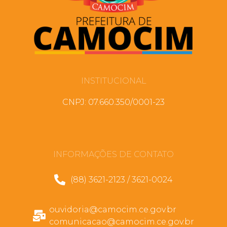
INSTITUCIONAL
CNPJ: 07.660.350/0001-23
INFORMAÇÕES DE CONTATO
(88) 3621-2123 / 3621-0024
ouvidoria@camocim.ce.gov.br
comunicacao@camocim.ce.gov.br