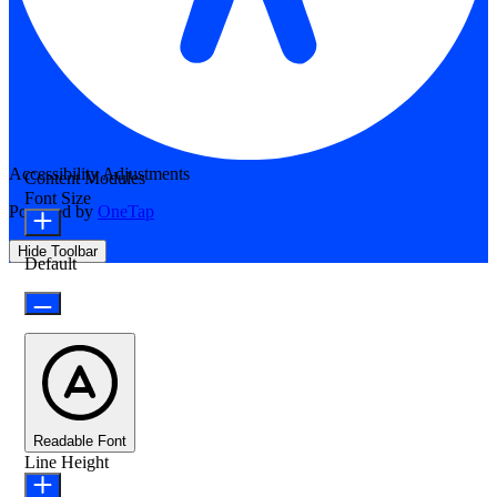
Accessibility Adjustments
Content Modules
Font Size
Powered by
OneTap
Hide Toolbar
Default
Readable Font
Line Height