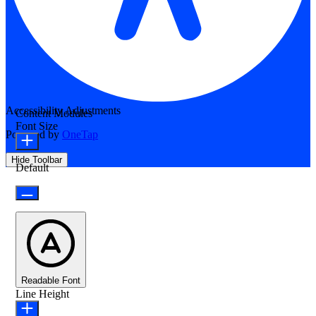
Accessibility Adjustments
Content Modules
Font Size
Powered by
OneTap
Hide Toolbar
Default
Readable Font
Line Height