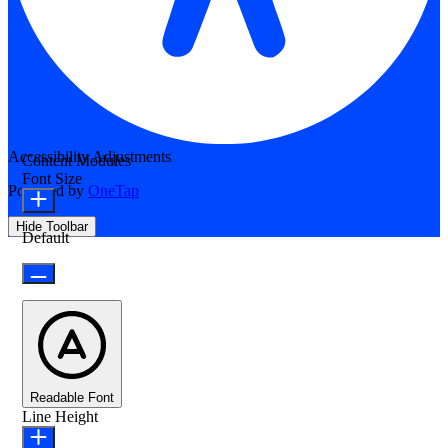
Accessibility Adjustments
Content Modules
Font Size
Powered by
OneTap
Hide Toolbar
Default
Readable Font
Line Height