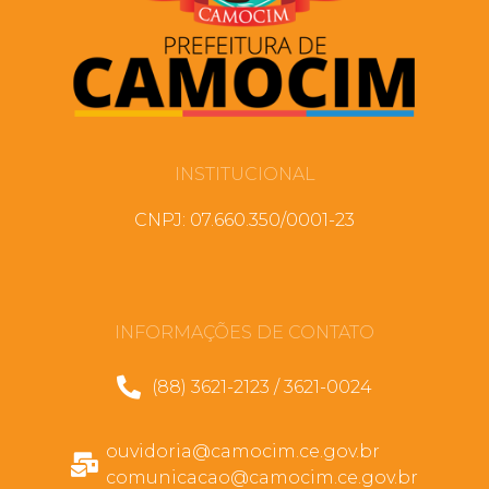
INSTITUCIONAL
CNPJ: 07.660.350/0001-23
INFORMAÇÕES DE CONTATO
(88) 3621-2123 / 3621-0024
ouvidoria@camocim.ce.gov.br
comunicacao@camocim.ce.gov.br