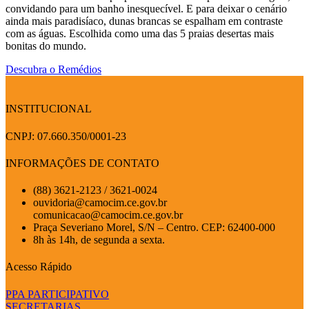
convidando para um banho inesquecível. E para deixar o cenário
ainda mais paradisíaco, dunas brancas se espalham em contraste
com as águas. Escolhida como uma das 5 praias desertas mais
bonitas do mundo.
Descubra o Remédios
INSTITUCIONAL
CNPJ: 07.660.350/0001-23
INFORMAÇÕES DE CONTATO
(88) 3621-2123 / 3621-0024
ouvidoria@camocim.ce.gov.br
comunicacao@camocim.ce.gov.br
Praça Severiano Morel, S/N – Centro. CEP: 62400-000
8h às 14h, de segunda a sexta.
Acesso Rápido
PPA PARTICIPATIVO
SECRETARIAS