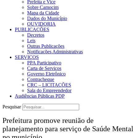
Prefeita e Vice
Sobre Camocim
Mapa da Cidade
Dados do Município
OUVIDORIA
PUBLICAÇÕES
Decretos
Leis
Outras Publicações
Notificações Administrativas
SERVIÇOS
PPA Participativo
Carta de Serviços
Governo Eletrônico
Contracheque
CRC – LICITAÇÕES
Sala do Empreendedor
Audiências Públicas PDP
Pesquisar
Prefeitura promove reunião de
planejamento para serviço de Saúde Mental
no município