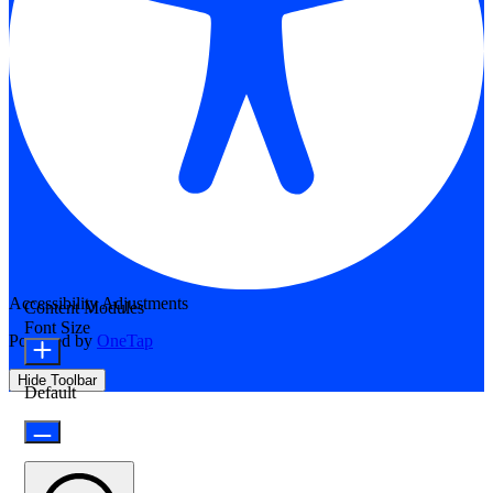
Accessibility Adjustments
Content Modules
Font Size
Powered by
OneTap
Hide Toolbar
Default