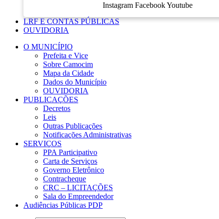
Instagram
Facebook
Youtube
LRF E CONTAS PÚBLICAS
OUVIDORIA
O MUNICÍPIO
Prefeita e Vice
Sobre Camocim
Mapa da Cidade
Dados do Município
OUVIDORIA
PUBLICAÇÕES
Decretos
Leis
Outras Publicações
Notificações Administrativas
SERVIÇOS
PPA Participativo
Carta de Serviços
Governo Eletrônico
Contracheque
CRC – LICITAÇÕES
Sala do Empreendedor
Audiências Públicas PDP