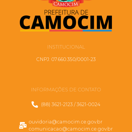
INSTITUCIONAL
CNPJ: 07.660.350/0001-23
INFORMAÇÕES DE CONTATO
(88) 3621-2123 / 3621-0024
ouvidoria@camocim.ce.gov.br
comunicacao@camocim.ce.gov.br