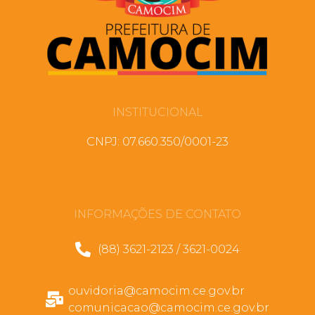
INSTITUCIONAL
CNPJ: 07.660.350/0001-23
INFORMAÇÕES DE CONTATO
(88) 3621-2123 / 3621-0024
ouvidoria@camocim.ce.gov.br
comunicacao@camocim.ce.gov.br