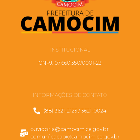
INSTITUCIONAL
CNPJ: 07.660.350/0001-23
INFORMAÇÕES DE CONTATO
(88) 3621-2123 / 3621-0024
ouvidoria@camocim.ce.gov.br
comunicacao@camocim.ce.gov.br