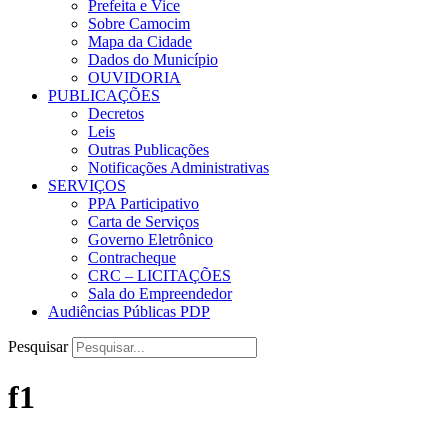
Prefeita e Vice
Sobre Camocim
Mapa da Cidade
Dados do Município
OUVIDORIA
PUBLICAÇÕES
Decretos
Leis
Outras Publicações
Notificações Administrativas
SERVIÇOS
PPA Participativo
Carta de Serviços
Governo Eletrônico
Contracheque
CRC – LICITAÇÕES
Sala do Empreendedor
Audiências Públicas PDP
Pesquisar
f1