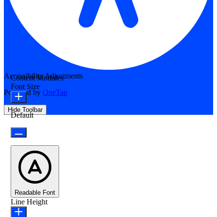
Accessibility Adjustments
Content Modules
Font Size
Powered by
OneTap
Hide Toolbar
Default
Readable Font
Line Height