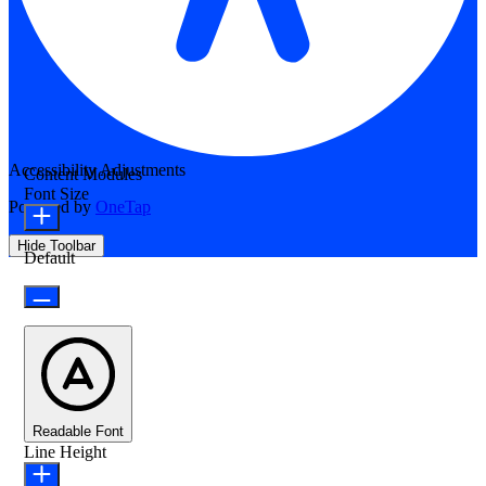
Accessibility Adjustments
Content Modules
Font Size
Powered by
OneTap
Hide Toolbar
Default
Readable Font
Line Height