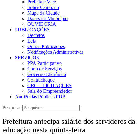
Prefeita e Vice
Sobre Camocim
Mapa da Cidade
Dados do Município
OUVIDORIA
PUBLICAÇÕES
Decretos
Leis
Outras Publicações
Notificações Administrativas
SERVIÇOS
PPA Participativo
Carta de Serviços
Governo Eletrônico
Contracheque
CRC – LICITAÇÕES
Sala do Empreendedor
Audiências Públicas PDP
Pesquisar
Prefeitura antecipa salário dos servidores da
educação nesta quinta-feira