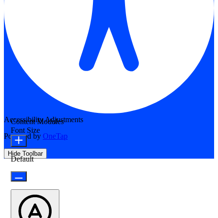
Accessibility Adjustments
Content Modules
Font Size
Powered by
OneTap
Hide Toolbar
Default