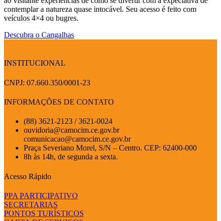
ao visitante experiências de como se divertir com a expectativa de
contemplar a natureza quase intocável. Seu acesso é feito com
veículos 4×4 ou bugres.
Descubra o Cangalhas
INSTITUCIONAL
CNPJ: 07.660.350/0001-23
INFORMAÇÕES DE CONTATO
(88) 3621-2123 / 3621-0024
ouvidoria@camocim.ce.gov.br
comunicacao@camocim.ce.gov.br
Praça Severiano Morel, S/N – Centro. CEP: 62400-000
8h às 14h, de segunda a sexta.
Acesso Rápido
PPA PARTICIPATIVO
SECRETARIAS
PONTOS TURÍSTICOS