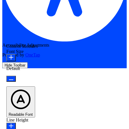
Accessibility Adjustments
Content Modules
Font Size
Powered by
OneTap
Hide Toolbar
Default
Readable Font
Line Height