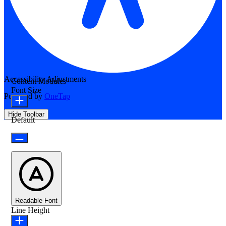
Accessibility Adjustments
Content Modules
Font Size
Powered by
OneTap
Hide Toolbar
Default
Readable Font
Line Height