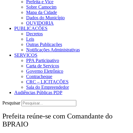
Prefeita e Vice
Sobre Camocim
Mapa da Cidade
Dados do Município
OUVIDORIA
PUBLICAÇÕES
Decretos
Leis
Outras Publicações
Notificações Administrativas
SERVIÇOS
PPA Participativo
Carta de Serviços
Governo Eletrônico
Contracheque
CRC – LICITAÇÕES
Sala do Empreendedor
Audiências Públicas PDP
Pesquisar
Prefeita reúne-se com Comandante do
BPRAIO