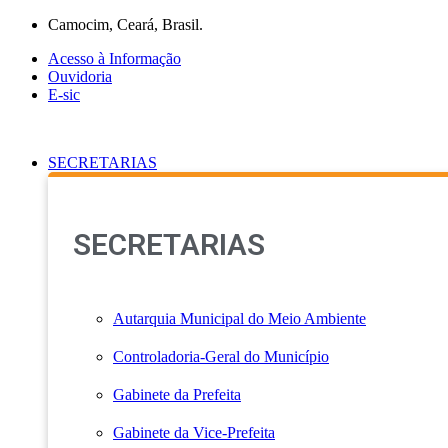
Ir
Camocim, Ceará, Brasil.
para
Acesso à Informação
o
Ouvidoria
conteúdo
E-sic
SECRETARIAS
SECRETARIAS
Autarquia Municipal do Meio Ambiente
Controladoria-Geral do Município
Gabinete da Prefeita
Gabinete da Vice-Prefeita