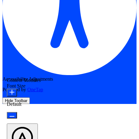
Accessibility Adjustments
Content Modules
Font Size
Powered by
OneTap
Hide Toolbar
Default