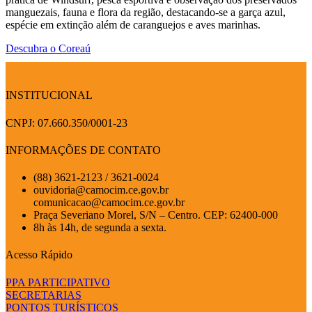
manguezais, fauna e flora da região, destacando-se a garça azul,
espécie em extinção além de caranguejos e aves marinhas.
Descubra o Coreaú
INSTITUCIONAL
CNPJ: 07.660.350/0001-23
INFORMAÇÕES DE CONTATO
(88) 3621-2123 / 3621-0024
ouvidoria@camocim.ce.gov.br
comunicacao@camocim.ce.gov.br
Praça Severiano Morel, S/N – Centro. CEP: 62400-000
8h às 14h, de segunda a sexta.
Acesso Rápido
PPA PARTICIPATIVO
SECRETARIAS
PONTOS TURÍSTICOS