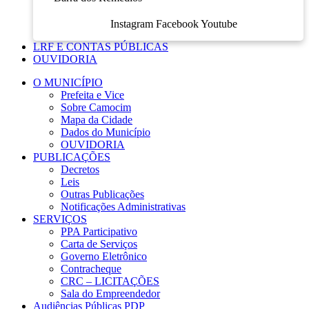
Instagram
Facebook
Youtube
LRF E CONTAS PÚBLICAS
OUVIDORIA
O MUNICÍPIO
Prefeita e Vice
Sobre Camocim
Mapa da Cidade
Dados do Município
OUVIDORIA
PUBLICAÇÕES
Decretos
Leis
Outras Publicações
Notificações Administrativas
SERVIÇOS
PPA Participativo
Carta de Serviços
Governo Eletrônico
Contracheque
CRC – LICITAÇÕES
Sala do Empreendedor
Audiências Públicas PDP