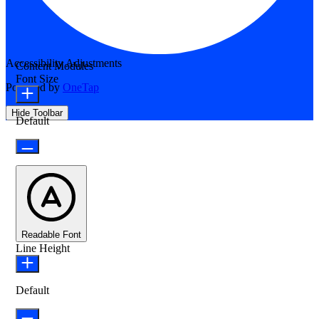
Accessibility Adjustments
Content Modules
Font Size
Powered by
OneTap
Hide Toolbar
Default
Readable Font
Line Height
Default