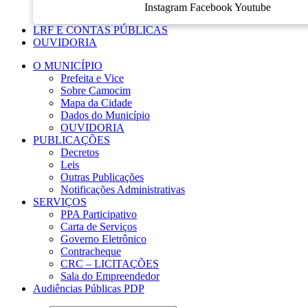
Instagram
Facebook
Youtube
LRF E CONTAS PÚBLICAS
OUVIDORIA
O MUNICÍPIO
Prefeita e Vice
Sobre Camocim
Mapa da Cidade
Dados do Município
OUVIDORIA
PUBLICAÇÕES
Decretos
Leis
Outras Publicações
Notificações Administrativas
SERVIÇOS
PPA Participativo
Carta de Serviços
Governo Eletrônico
Contracheque
CRC – LICITAÇÕES
Sala do Empreendedor
Audiências Públicas PDP