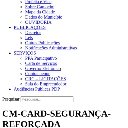
Prefeita e Vice
Sobre Camocim
Mapa da Cidade
Dados do Município
OUVIDORIA
PUBLICAÇÕES
Decretos
Leis
Outras Publicações
Notificações Administrativas
SERVIÇOS
PPA Participativo
Carta de Serviços
Governo Eletrônico
Contracheque
CRC – LICITAÇÕES
Sala do Empreendedor
Audiências Públicas PDP
Pesquisar
CM-CARD-SEGURANÇA-
REFORÇADA