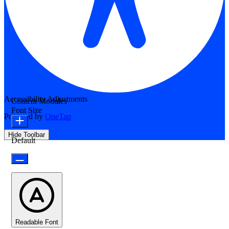
Accessibility Adjustments
Content Modules
Font Size
Powered by
OneTap
Hide Toolbar
Default
Readable Font