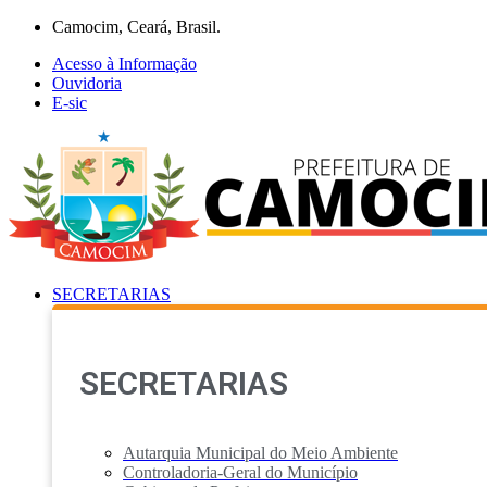
Ir
Camocim, Ceará, Brasil.
para
Acesso à Informação
o
Ouvidoria
conteúdo
E-sic
SECRETARIAS
SECRETARIAS
Autarquia Municipal do Meio Ambiente
Controladoria-Geral do Município