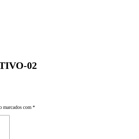
IVO-02
ão marcados com
*