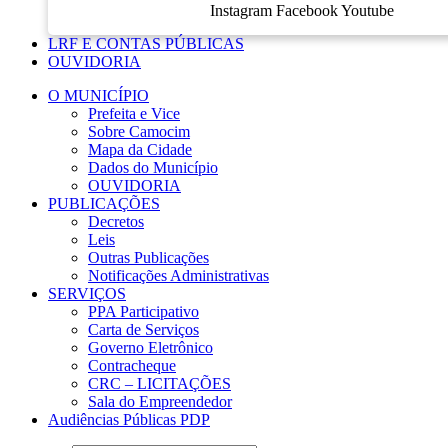
Instagram
Facebook
Youtube
LRF E CONTAS PÚBLICAS
OUVIDORIA
O MUNICÍPIO
Prefeita e Vice
Sobre Camocim
Mapa da Cidade
Dados do Município
OUVIDORIA
PUBLICAÇÕES
Decretos
Leis
Outras Publicações
Notificações Administrativas
SERVIÇOS
PPA Participativo
Carta de Serviços
Governo Eletrônico
Contracheque
CRC – LICITAÇÕES
Sala do Empreendedor
Audiências Públicas PDP