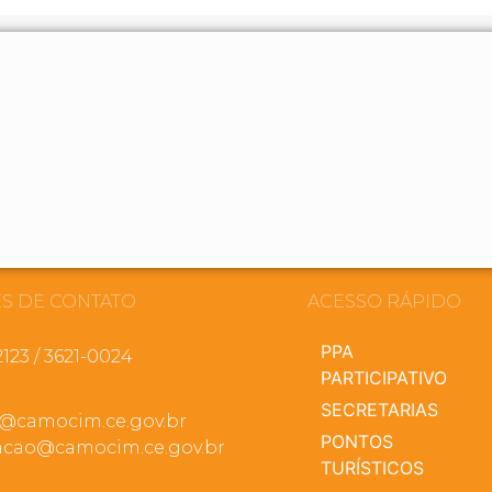
S DE CONTATO
ACESSO RÁPIDO
PPA
2123 / 3621-0024
PARTICIPATIVO
SECRETARIAS
a@camocim.ce.gov.br
PONTOS
cao@camocim.ce.gov.br
TURÍSTICOS