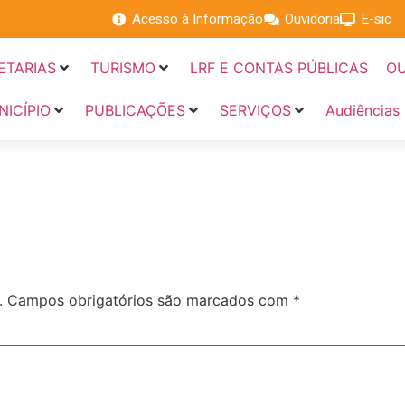
Acesso à Informação
Ouvidoria
E-sic
ETARIAS
TURISMO
LRF E CONTAS PÚBLICAS
OU
NICÍPIO
PUBLICAÇÕES
SERVIÇOS
Audiências
.
Campos obrigatórios são marcados com
*