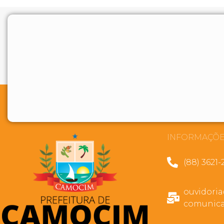
INFORMAÇÕE
(88) 3621-
ouvidori
comunica