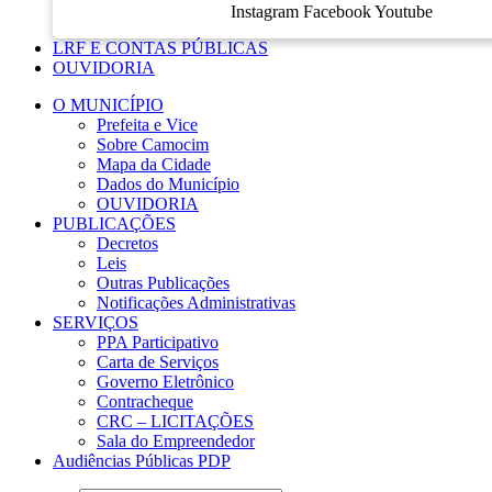
Instagram
Facebook
Youtube
LRF E CONTAS PÚBLICAS
OUVIDORIA
O MUNICÍPIO
Prefeita e Vice
Sobre Camocim
Mapa da Cidade
Dados do Município
OUVIDORIA
PUBLICAÇÕES
Decretos
Leis
Outras Publicações
Notificações Administrativas
SERVIÇOS
PPA Participativo
Carta de Serviços
Governo Eletrônico
Contracheque
CRC – LICITAÇÕES
Sala do Empreendedor
Audiências Públicas PDP