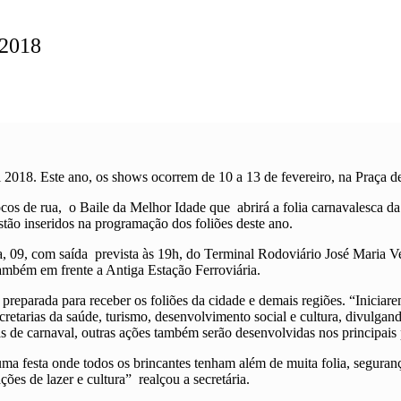
 2018
2018. Este ano, os shows ocorrem de 10 a 13 de fevereiro, na Praça de
de rua, o Baile da Melhor Idade que abrirá a folia carnavalesca da ci
stão inseridos na programação dos foliões deste ano.
a, 09, com saída prevista às 19h, do Terminal Rodoviário José Maria Ve
ambém em frente a Antiga Estação Ferroviária.
eparada para receber os foliões da cidade e demais regiões. “Iniciarem
ecretarias da saúde, turismo, desenvolvimento social e cultura, divulga
s de carnaval, outras ações também serão desenvolvidas nos principais 
uma festa onde todos os brincantes tenham além de muita folia, seguranç
ões de lazer e cultura” realçou a secretária.