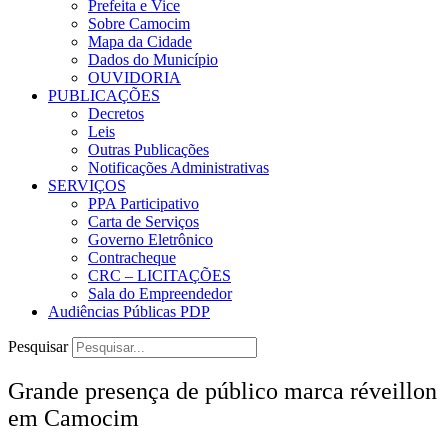
Prefeita e Vice
Sobre Camocim
Mapa da Cidade
Dados do Município
OUVIDORIA
PUBLICAÇÕES
Decretos
Leis
Outras Publicações
Notificações Administrativas
SERVIÇOS
PPA Participativo
Carta de Serviços
Governo Eletrônico
Contracheque
CRC – LICITAÇÕES
Sala do Empreendedor
Audiências Públicas PDP
Pesquisar
Grande presença de público marca réveillon
em Camocim