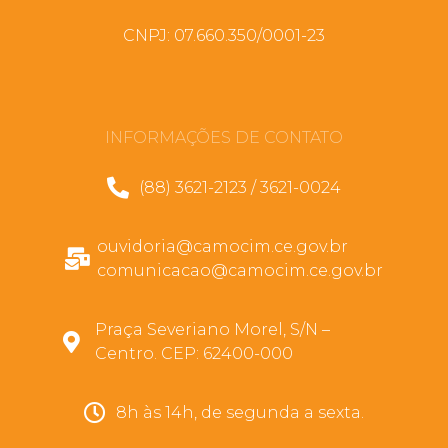
CNPJ: 07.660.350/0001-23
INFORMAÇÕES DE CONTATO
(88) 3621-2123 / 3621-0024
ouvidoria@camocim.ce.gov.br
comunicacao@camocim.ce.gov.br
Praça Severiano Morel, S/N –
Centro. CEP: 62400-000
8h às 14h, de segunda a sexta.