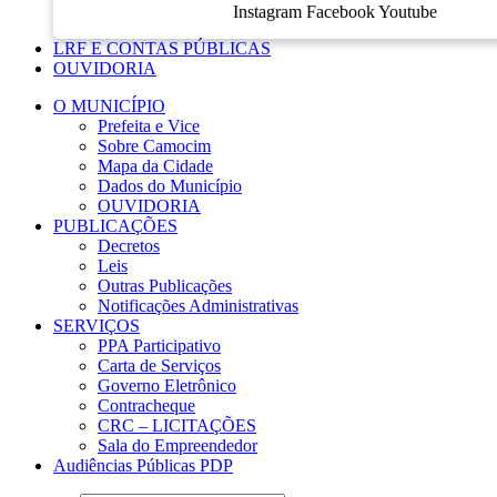
Instagram
Facebook
Youtube
LRF E CONTAS PÚBLICAS
OUVIDORIA
O MUNICÍPIO
Prefeita e Vice
Sobre Camocim
Mapa da Cidade
Dados do Município
OUVIDORIA
PUBLICAÇÕES
Decretos
Leis
Outras Publicações
Notificações Administrativas
SERVIÇOS
PPA Participativo
Carta de Serviços
Governo Eletrônico
Contracheque
CRC – LICITAÇÕES
Sala do Empreendedor
Audiências Públicas PDP