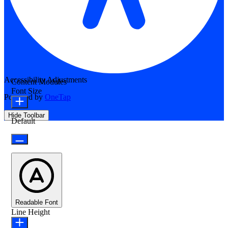
Accessibility Adjustments
Content Modules
Font Size
Powered by
OneTap
Hide Toolbar
Default
Readable Font
Line Height