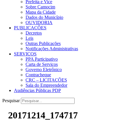
Prefeita e Vice
Sobre Camocim
Mapa da Cidade
Dados do Município
OUVIDORIA
PUBLICAÇÕES
Decretos
Leis
Outras Publicações
Notificações Administrativas
SERVIÇOS
PPA Participativo
Carta de Serviços
Governo Eletrônico
Contracheque
CRC – LICITAÇÕES
Sala do Empreendedor
Audiências Públicas PDP
Pesquisar
20171214_174717