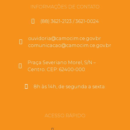
INFORMAÇÕES DE CONTATO
(88) 3621-2123 / 3621-0024
ouvidoria@camocim.ce.gov.br
comunicacao@camocim.ce.gov.br
Praça Severiano Morel, S/N –
Centro. CEP: 62400-000
8h às 14h, de segunda a sexta.
ACESSO RÁPIDO