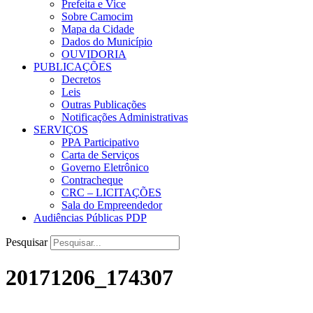
Prefeita e Vice
Sobre Camocim
Mapa da Cidade
Dados do Município
OUVIDORIA
PUBLICAÇÕES
Decretos
Leis
Outras Publicações
Notificações Administrativas
SERVIÇOS
PPA Participativo
Carta de Serviços
Governo Eletrônico
Contracheque
CRC – LICITAÇÕES
Sala do Empreendedor
Audiências Públicas PDP
Pesquisar
20171206_174307