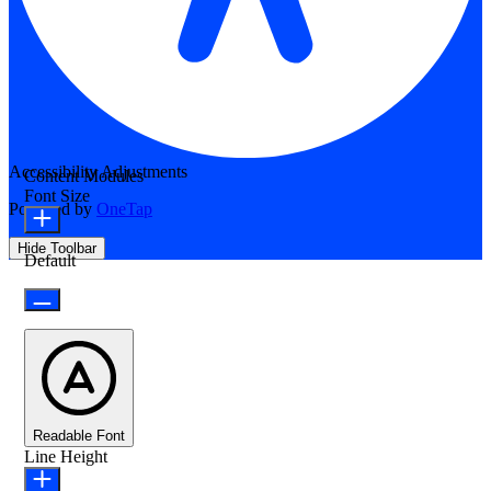
Accessibility Adjustments
Content Modules
Font Size
Powered by
OneTap
Hide Toolbar
Default
Readable Font
Line Height