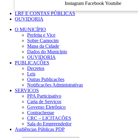
Instagram
Facebook
Youtube
LRF E CONTAS PÚBLICAS
OUVIDORIA
O MUNICÍPIO
Prefeita e Vice
Sobre Camocim
Mapa da Cidade
Dados do Município
OUVIDORIA
PUBLICAÇÕES
Decretos
Leis
Outras Publicações
Notificações Administrativas
SERVIÇOS
PPA Participativo
Carta de Serviços
Governo Eletrônico
Contracheque
CRC – LICITAÇÕES
Sala do Empreendedor
Audiências Públicas PDP