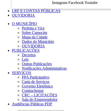
Instagram
Facebook
Youtube
LRF E CONTAS PÚBLICAS
OUVIDORIA
O MUNICÍPIO
Prefeita e Vice
Sobre Camocim
Mapa da Cidade
Dados do Município
OUVIDORIA
PUBLICAÇÕES
Decretos
Leis
Outras Publicações
Notificações Administrativas
SERVIÇOS
PPA Participativo
Carta de Serviços
Governo Eletrônico
Contracheque
CRC – LICITAÇÕES
Sala do Empreendedor
Audiências Públicas PDP