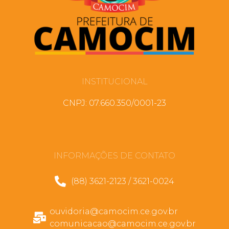
INSTITUCIONAL
CNPJ: 07.660.350/0001-23
INFORMAÇÕES DE CONTATO
(88) 3621-2123 / 3621-0024
ouvidoria@camocim.ce.gov.br
comunicacao@camocim.ce.gov.br