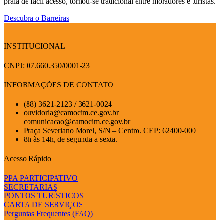
praia de fácil acesso, tornou-se tradicional entre moradores e turistas.
Descubra o Barreiras
INSTITUCIONAL
CNPJ: 07.660.350/0001-23
INFORMAÇÕES DE CONTATO
(88) 3621-2123 / 3621-0024
ouvidoria@camocim.ce.gov.br
comunicacao@camocim.ce.gov.br
Praça Severiano Morel, S/N – Centro. CEP: 62400-000
8h às 14h, de segunda a sexta.
Acesso Rápido
PPA PARTICIPATIVO
SECRETARIAS
PONTOS TURÍSTICOS
CARTA DE SERVIÇOS
Perguntas Frequentes (FAQ)