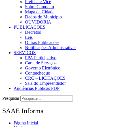
Prefeita e Vice
Sobre Camocim
Mapa da Cidade
Dados do Município
OUVIDORIA
PUBLICAÇÕES
Decretos
Leis
Outras Publicações
Notificações Administrativas
SERVIÇOS
PPA Participativo
Carta de Serviços
Governo Eletrônico
Contracheque
CRC – LICITAÇÕES
Sala do Empreendedor
Audiências Públicas PDP
Pesquisar
SAAE Informa
Página Inicial