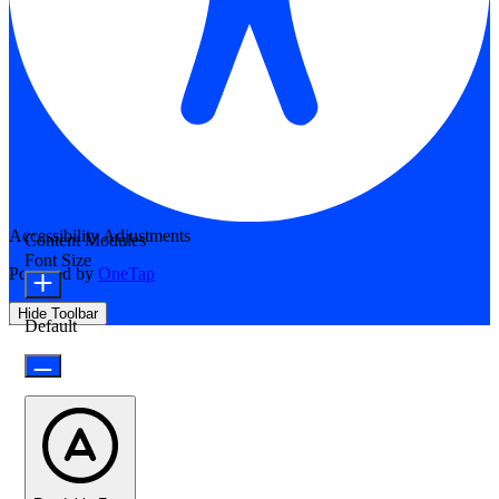
Accessibility Adjustments
Content Modules
Font Size
Powered by
OneTap
Hide Toolbar
Default