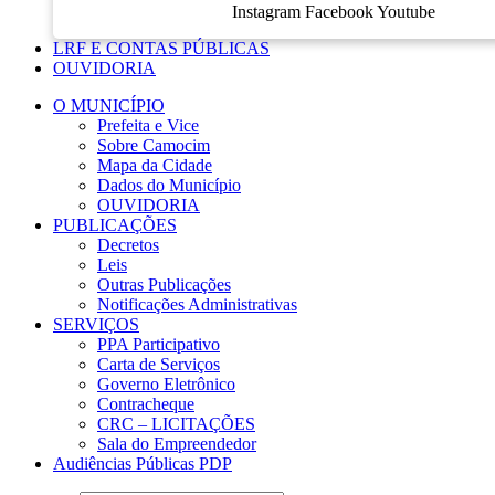
Instagram
Facebook
Youtube
LRF E CONTAS PÚBLICAS
OUVIDORIA
O MUNICÍPIO
Prefeita e Vice
Sobre Camocim
Mapa da Cidade
Dados do Município
OUVIDORIA
PUBLICAÇÕES
Decretos
Leis
Outras Publicações
Notificações Administrativas
SERVIÇOS
PPA Participativo
Carta de Serviços
Governo Eletrônico
Contracheque
CRC – LICITAÇÕES
Sala do Empreendedor
Audiências Públicas PDP