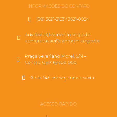
INFORMAÇÕES DE CONTATO
(88) 3621-2123 / 3621-0024
ouvidoria@camocim.ce.gov.br
comunicacao@camocim.ce.gov.br
Praça Severiano Morel, S/N –
Centro. CEP: 62400-000
8h às 14h, de segunda a sexta.
ACESSO RÁPIDO