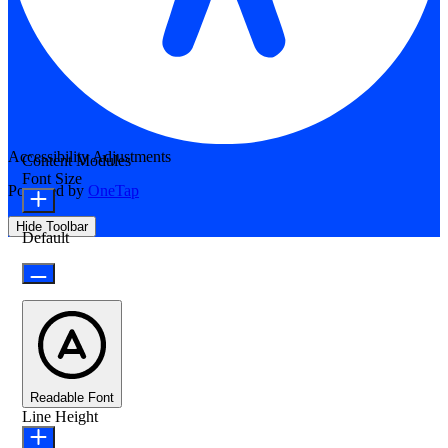
Accessibility Adjustments
Content Modules
Font Size
Powered by
OneTap
Hide Toolbar
Default
Readable Font
Line Height