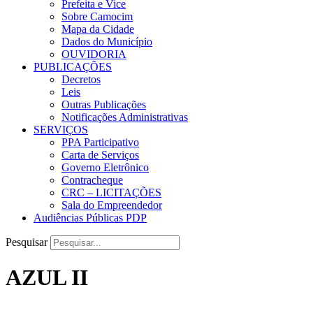
Prefeita e Vice
Sobre Camocim
Mapa da Cidade
Dados do Município
OUVIDORIA
PUBLICAÇÕES
Decretos
Leis
Outras Publicações
Notificações Administrativas
SERVIÇOS
PPA Participativo
Carta de Serviços
Governo Eletrônico
Contracheque
CRC – LICITAÇÕES
Sala do Empreendedor
Audiências Públicas PDP
Pesquisar
AZUL II