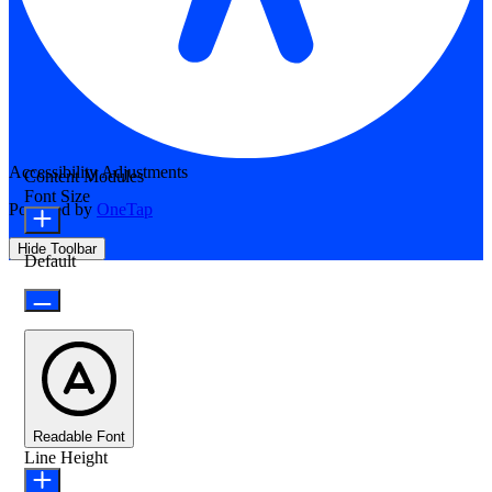
Accessibility Adjustments
Content Modules
Font Size
Powered by
OneTap
Hide Toolbar
Default
Readable Font
Line Height