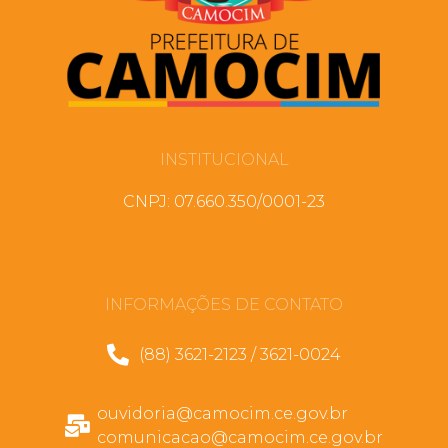
INSTITUCIONAL
CNPJ: 07.660.350/0001-23
INFORMAÇÕES DE CONTATO
(88) 3621-2123 / 3621-0024
ouvidoria@camocim.ce.gov.br
comunicacao@camocim.ce.gov.br