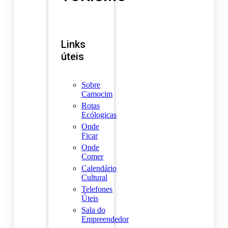
Links
úteis
Sobre
Camocim
Rotas
Ecólogicas
Onde
Ficar
Onde
Comer
Calendário
Cultural
Telefones
Úteis
Sala do
Empreendedor