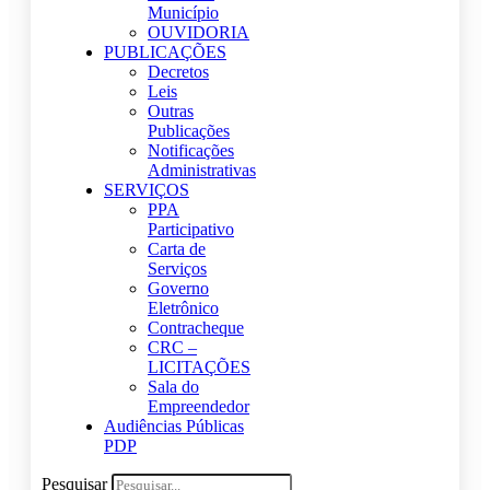
Município
OUVIDORIA
PUBLICAÇÕES
Decretos
Leis
Outras
Publicações
Notificações
Administrativas
SERVIÇOS
PPA
Participativo
Carta de
Serviços
Governo
Eletrônico
Contracheque
CRC –
LICITAÇÕES
Sala do
Empreendedor
Audiências Públicas
PDP
Pesquisar