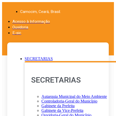
Ir
para
Camocim, Ceará, Brasil.
o
conteúdo
Acesso à Informação
Ouvidoria
E-sic
SECRETARIAS
SECRETARIAS
Autarquia Municipal do Meio Ambiente
Controladoria-Geral do Município
Gabinete da Prefeita
Gabinete da Vice-Prefeita
Ouvidoria-Geral do Município